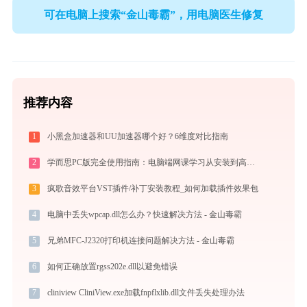
可在电脑上搜索“金山毒霸”，用电脑医生修复
推荐内容
1
小黑盒加速器和UU加速器哪个好？6维度对比指南
2
学而思PC版完全使用指南：电脑端网课学习从安装到高效上课（2026最新）
3
疯歌音效平台VST插件/补丁安装教程_如何加载插件效果包
4
电脑中丢失wpcap.dll怎么办？快速解决方法 - 金山毒霸
5
兄弟MFC-J2320打印机连接问题解决方法 - 金山毒霸
6
如何正确放置rgss202e.dll以避免错误
7
cliniview CliniView.exe加载fnpflxlib.dll文件丢失处理办法