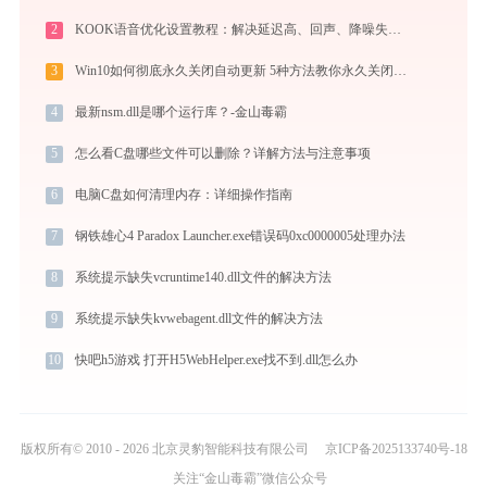
2
KOOK语音优化设置教程：解决延迟高、回声、降噪失效问题
3
Win10如何彻底永久关闭自动更新 5种方法教你永久关闭win10自动更新
4
最新nsm.dll是哪个运行库？-金山毒霸
5
怎么看C盘哪些文件可以删除？详解方法与注意事项
6
电脑C盘如何清理内存：详细操作指南
7
钢铁雄心4 Paradox Launcher.exe错误码0xc0000005处理办法
8
系统提示缺失vcruntime140.dll文件的解决方法
9
系统提示缺失kvwebagent.dll文件的解决方法
10
快吧h5游戏 打开H5WebHelper.exe找不到.dll怎么办
版权所有© 2010 - 2026 北京灵豹智能科技有限公司
京ICP备2025133740号-18
关注“金山毒霸”微信公众号