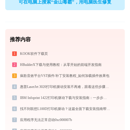
可在电脑上搜索“金山毒霸”，用电脑医生修复
推荐内容
1
KOOK软件下载页
2
HBuilderX下载与使用教程：从零开始的前端开发指南
3
疯歌音效平台VST插件/补丁安装教程_如何加载插件效果包
4
惠普LaserJet 3020打印机驱动安装不再难，跟着这些步骤一学就会
5
IBM Infoprint 1422打印机驱动下载与安装指南：一步步教您操作
6
找不到联想L100D打印机驱动？这篇全面下载安装指南帮到你
7
应用程序无法正常启动0xc000007b