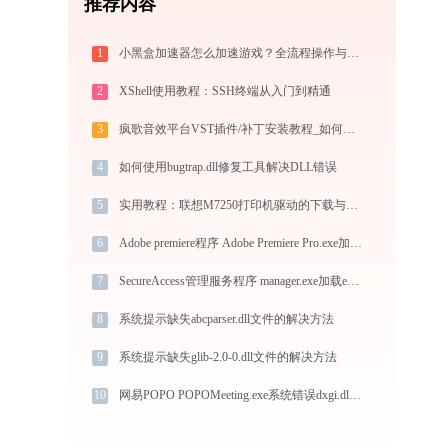
推荐内容
1
小黑盒加速器怎么加速游戏？全流程操作与节点选择指南
2
XShell使用教程：SSH终端从入门到精通
3
疯歌音效平台VST插件/补丁安装教程_如何加载插件效果包
4
如何使用bugtrap.dll修复工具解决DLL错误
5
实用教程：联想M7250打印机驱动的下载与安装技巧
6
Adobe premiere程序 Adobe Premiere Pro.exe加载msvcr100.dll文件丢失处理办法
7
SecureAccess管理服务程序 manager.exe加载easysoap.dll文件丢失处理办法
8
系统提示缺失abcparser.dll文件的解决方法
9
系统提示缺失glib-2.0-0.dll文件的解决方法
10
网易POPO POPOMeeting.exe系统错误dxgi.dll丢失如何解决