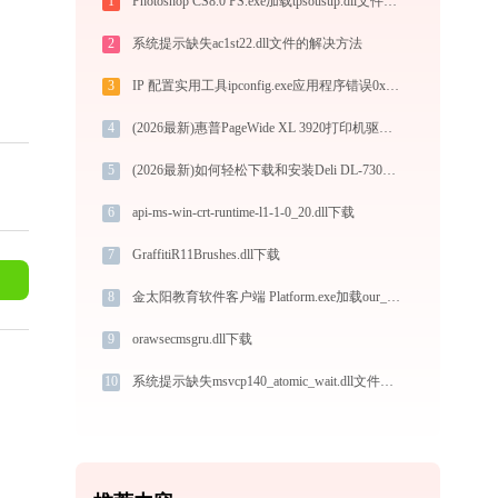
1
Photoshop CS8.0 PS.exe加载tpsousup.dll文件丢失处理办法
2
系统提示缺失ac1st22.dll文件的解决方法
3
IP 配置实用工具ipconfig.exe应用程序错误0xc000001d解决方法
4
(2026最新)惠普PageWide XL 3920打印机驱动如何下载安装？这里有你需要的所有信息
5
(2026最新)如何轻松下载和安装Deli DL-730C打印机驱动？跟着这篇指南走
6
api-ms-win-crt-runtime-l1-1-0_20.dll下载
7
GraffitiR11Brushes.dll下载
8
金太阳教育软件客户端 Platform.exe加载our_mifare.dll文件丢失处理办法
9
orawsecmsgru.dll下载
10
系统提示缺失msvcp140_atomic_wait.dll文件的解决方法