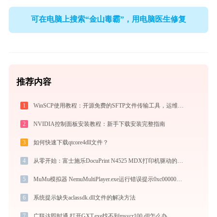
可在电脑上搜索“金山毒霸”，用电脑医生修复
推荐内容
1
WinSCP使用教程：开源免费的SFTP文件传输工具，运维必备远程管理利器
2
NVIDIA控制面板安装教程：新手下载安装完整指南
3
如何快速下载qtcore4dll文件？
4
从零开始：富士施乐DocuPrint N4525 MDX打印机驱动的下载及安装流程
5
MuMu模拟器 NemuMultiPlayer.exe运行错误提示0xc000007b的解决办法
6
系统提示缺失aclassdk.dll文件的解决方法
7
广联达即时通 打开GXT.exe找不到msvcr100.dll怎么办