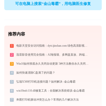
可在电脑上搜索“金山毒霸”，用电脑医生修复
推荐内容
1
电影天堂安全访问指南：dytt.ijinshan.com 绿色高清影视资源获取秘籍
2
迅雷影音使用完全指南：AI海报墙、多网盘直放、跨端同步，不止于播放器
3
Win10如何彻底永久关闭自动更新 5种方法教你永久关闭win10自动更新
4
如何快速清除C盘满了的问题？
5
弘瑞X500打印机连接问题？如何解决 -金山毒霸
6
win10mfc110.dll修复工具：全面解决系统错误-金山毒霸
7
奔图打印机驱动冲突怎么办？常用的几个解决方法