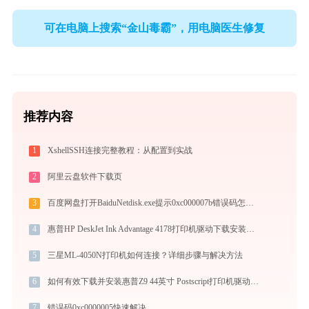
可在电脑上搜索“金山毒霸”，用电脑医生修复
推荐内容
1
XshellSSH连接完整教程：从配置到实战
2
阿里云盘软件下载页
3
百度网盘打开BaiduNetdisk.exe提示0xc000007b错误码怎么办
4
惠普HP DeskJet Ink Advantage 4178打印机驱动下载安装全程指导，轻松解决打印问题
5
三星ML-4050N打印机如何连接？详细步骤与解决方法
6
如何有效下载并安装惠普Z9 44英寸 Postscript打印机驱动？全方位指导手册
7
错误码0xc0000005快速解决