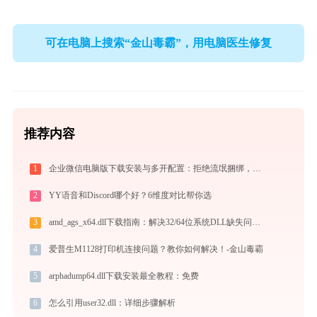
可在电脑上搜索“金山毒霸”，用电脑医生修复
推荐内容
1
企业微信电脑版下载安装与多开配置：拒绝流氓捆绑，拯救C盘深度瘦身配置指南
2
YY语音和Discord哪个好？6维度对比帮你选
3
amd_ags_x64.dll下载指南：解决32/64位系统DLL缺失问题 | 官方免费安全下载
4
爱普生M1128打印机连接问题？教你如何解决！-金山毒霸
5
arphadump64.dll下载安装最全教程：免费
6
怎么引用user32.dll：详细步骤解析