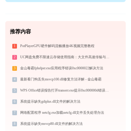
推荐内容
1
PotPlayerGPU硬件解码流畅播放4K视频完整教程
2
UC网盘免费不限速云存储使用指南：大文件高速传输与在线协作实战
3
金山毒霸fphelper.exe应用程序错误0xc0000022解决方法
4
最新看门狗丢失msvcp100.dll修复方法详解 - 金山毒霸
5
WPS Office错误报告打开transerr.exe提示0xc000000d错误码怎么办
6
系统提示缺失gdiplus.dll文件的解决方法
7
网络配置程序 netcfg.exe加载netcfg.dll文件丢失处理办法
8
系统提示缺失msvcp80.dll文件的解决方法