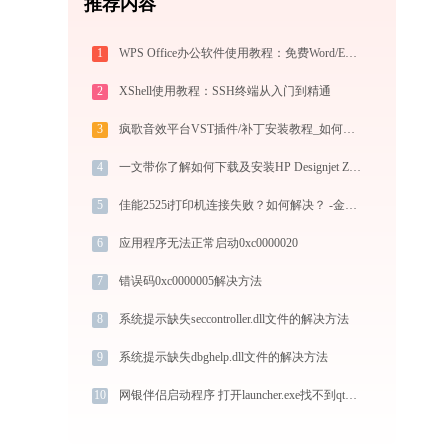
推荐内容
1
WPS Office办公软件使用教程：免费Word/Excel/PPT/PDF一站式高效办公套件
2
XShell使用教程：SSH终端从入门到精通
3
疯歌音效平台VST插件/补丁安装教程_如何加载插件效果包
4
一文带你了解如何下载及安装HP Designjet Z6100ps打印机驱动
5
佳能2525i打印机连接失败？如何解决？ -金山毒霸
6
应用程序无法正常启动0xc0000020
7
错误码0xc0000005解决方法
8
系统提示缺失seccontroller.dll文件的解决方法
9
系统提示缺失dbghelp.dll文件的解决方法
10
网银伴侣启动程序 打开launcher.exe找不到qt5networkd.dll怎么办