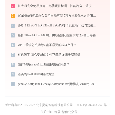
2
鲁大师完全使用指南：电脑硬件检测、性能跑分、温度监控与系统优化一站式攻略
3
Win10如何彻底永久关闭自动更新 5种方法教你永久关闭win10自动更新
4
必看！EPSON LQ-730KII ESC/P2打印机驱动下载与安装的正确姿势
5
惠普OfficeJet Pro K850打印机连接问题解决方法 -金山毒霸
6
win10系统怎么清除C盘不必要的垃圾文件？
7
有代码了 怎么变成dll文件下载的详细步骤解析
8
如何解决msado15.dll注册失败的问题？
9
错误码0xc0000094解决方法
10
genesys softphone GenesysSoftphone.exe提示缺少msvcp120.dll文件的解决办法
版权所有© 2010 - 2026 北京灵豹智能科技有限公司
京ICP备2025133740号-18
关注“金山毒霸”微信公众号