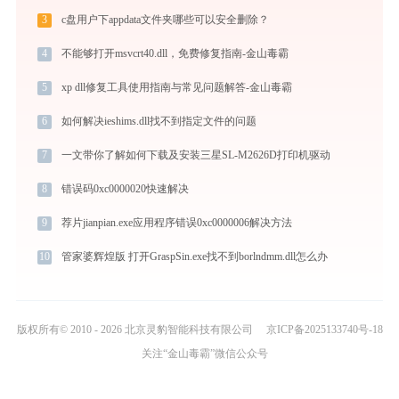
3
c盘用户下appdata文件夹哪些可以安全删除？
4
不能够打开msvcrt40.dll，免费修复指南-金山毒霸
5
xp dll修复工具使用指南与常见问题解答-金山毒霸
6
如何解决ieshims.dll找不到指定文件的问题
7
一文带你了解如何下载及安装三星SL-M2626D打印机驱动
8
错误码0xc0000020快速解决
9
荐片jianpian.exe应用程序错误0xc0000006解决方法
10
管家婆辉煌版 打开GraspSin.exe找不到borlndmm.dll怎么办
版权所有© 2010 - 2026 北京灵豹智能科技有限公司
京ICP备2025133740号-18
关注“金山毒霸”微信公众号