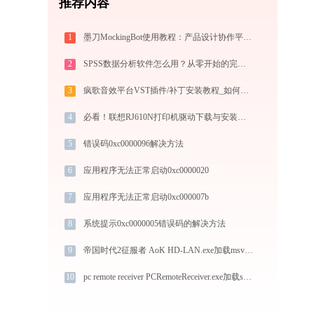
推荐内容
1
墨刀MockingBot使用教程：产品设计协作平台从入门到精通
2
SPSS数据分析软件怎么用？从零开始的完整操作指南（附实战案例）
3
疯歌音效平台VST插件/补丁安装教程_如何加载插件效果包
4
必看！联想RJ610N打印机驱动下载与安装的正确姿势
5
错误码0xc0000096解决方法
6
应用程序无法正常启动0xc0000020
7
应用程序无法正常启动0xc000007b
8
系统提示0xc0000005错误码的解决方法
9
帝国时代2征服者 AoK HD-LAN.exe加载msvcr100.dll文件丢失处理办法
10
pc remote receiver PCRemoteReceiver.exe加载swscale-6.dll文件丢失处理办法