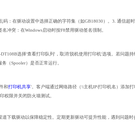
乱码：在驱动设置中选择正确的字符集（如GB18030）。3. 通信超
签名冲突：在Windows启动时按F8禁用驱动签名强制。
T108B选择'查看打印队列'，取消'脱机使用打印机'选项。若问题持
务（Spooler）是否正常运行。
件和
打印机共享
'。客户端通过网络路径（\\主机IP\打印机名）添加打
'打印权限并关闭防火墙测试。
建议从官方渠道下载驱动以保障稳定性。定期更新驱动可提升性能，遇到问题时