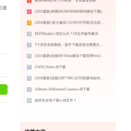
1
解决hadoop.dll 2.9.0错误：专业修复指南
，可通
2
(2025最新)奔图M6200/M6600系列驱动下载(官方Win10/Win11)
3
(2026最新) 富士施乐C3210FS打印机无法连接？快速连接指南 - 金山毒霸
4
找不到sqlite3.dll怎么办？Dll文件缺失解决
5
YY语音安装教程：新手下载安装完整图文步骤
6
(2025最新)佳能MF263dn驱动下载官网Win11/Win10安装教程
7
GWH5.Hubei.dll下载
8
(2026最新)佳能LBP7780Cx打印机驱动如何下载安装？这里有你需要的所有信息
9
JetBrains.RdBackend.Common.dll下载
10
如何安全地下载ci.dll文件？