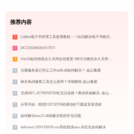
推荐内容
1
Calibre电子书管理工具使用教程：一站式解决电子书格式转换、元数据管理与设备同步
2
DGT202606301017075
3
Win10如何彻底永久关闭自动更新 5种方法教你永久关闭win10自动更新
4
注册服务器已停止工作ntdll.dll如何解决？-金山毒霸
5
林木风dll修复工具怎么使用？详细教程-金山毒霸
6
兄弟MFC-8370DN打印机无法连接？教你快速解决 -金山毒霸
7
从零开始：联想F2072打印机驱动的下载及安装流程
8
如何解决mss32.dll创建关联的常见问题
9
ledvision LEDVISION.exe系统错误uiex.dll丢失如何解决