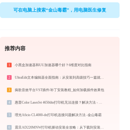
可在电脑上搜索“金山毒霸”，用电脑医生修复
推荐内容
1
小黑盒加速器和UU加速器哪个好？6维度对比指南
2
UltraEdit文本编辑器全面指南：从安装到高级技巧一篇就够（附快捷键大全）
3
疯歌音效平台VST插件/补丁安装教程_如何加载插件效果包
4
惠普Color LaserJet 4650dtn打印机无法连接？解决方法 - 金山毒霸
5
理光Aficio CL4000-dn打印机连接问题解决方法 -金山毒霸
6
震旦AD220MNW打印机驱动安装全攻略：从下载到安装完全教程