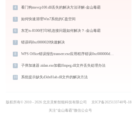
4
看门狗msvcp100.dll丢失的解决方法详解-金山毒霸
5
如何快速清理Win7系统的C盘空间
6
东芝ts-8100f打印机连接问题如何解决？-金山毒霸
7
错误码0xc0000020快速解决
8
WPS Office错误报告transerr.exe应用程序错误0xc000000d解决方法
9
子弹加速器 zidan.exe加载ffmpeg.dll文件丢失处理办法
10
系统提示缺失d3dx81ab.dll文件的解决方法
版权所有© 2010 - 2026 北京灵豹智能科技有限公司
京ICP备2025133740号-18
关注“金山毒霸”微信公众号