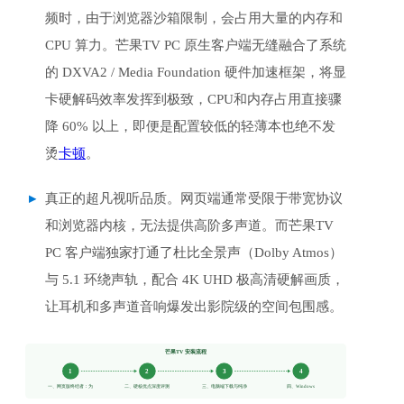
频时，由于浏览器沙箱限制，会占用大量的内存和 
CPU 算力。芒果TV PC 原生客户端无缝融合了系统
的 DXVA2 / Media Foundation 硬件加速框架，将显
卡硬解码效率发挥到极致，CPU和内存占用直接骤
降 60% 以上，即便是配置较低的轻薄本也绝不发
烫
卡顿
。
真正的超凡视听品质。网页端通常受限于带宽协议
和浏览器内核，无法提供高阶多声道。而芒果TV 
PC 客户端独家打通了杜比全景声（Dolby Atmos）
与 5.1 环绕声轨，配合 4K UHD 极高清硬解画质，
让耳机和多声道音响爆发出影院级的空间包围感。
芒果TV 安装流程
1
2
3
4
一、网页版终结者：为
二、硬核优点深度评测
三、电脑端下载与纯净
四、Windows