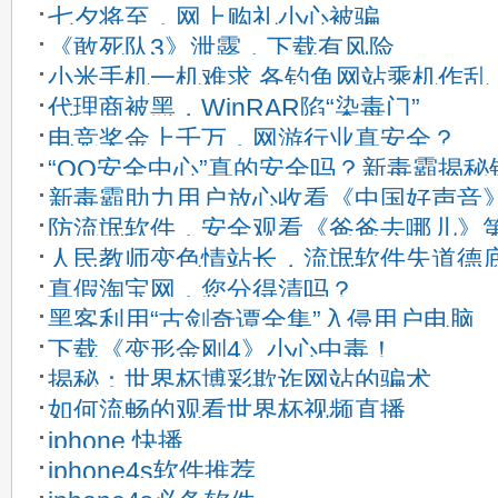
七夕将至，网上购礼小心被骗
《敢死队3》泄露，下载有风险
小米手机一机难求 各钓鱼网站乘机作乱
代理商被黑，WinRAR陷“染毒门”
电竞奖金上千万，网游行业真安全？
“QQ安全中心”真的安全吗？新毒霸揭
新毒霸助力用户放心收看《中国好声音
幕
防流氓软件，安全观看《爸爸去哪儿》
人民教师变色情站长，流氓软件失道德
真假淘宝网，您分得清吗？
黑客利用“古剑奇谭全集”入侵用户电脑
下载《变形金刚4》小心中毒！
揭秘：世界杯博彩欺诈网站的骗术
如何流畅的观看世界杯视频直播
iphone 快播
iphone4s软件推荐