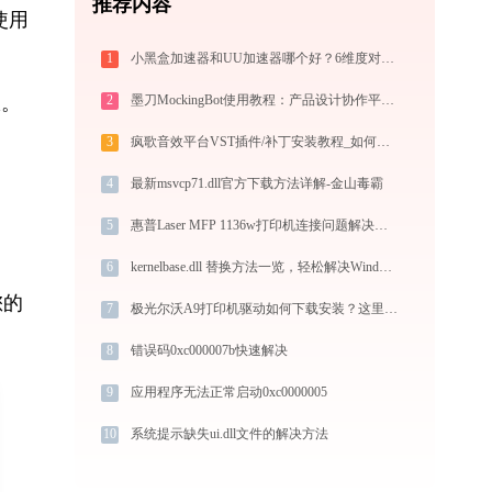
推荐内容
使用
1
小黑盒加速器和UU加速器哪个好？6维度对比指南
限。
2
墨刀MockingBot使用教程：产品设计协作平台从入门到精通
3
疯歌音效平台VST插件/补丁安装教程_如何加载插件效果包
4
最新msvcp71.dll官方下载方法详解-金山毒霸
5
惠普Laser MFP 1136w打印机连接问题解决方法 - 金山毒霸
6
kernelbase.dll 替换方法一览，轻松解决Windows问题 - 金山毒霸
您的
7
极光尔沃A9打印机驱动如何下载安装？这里有你需要的所有信息
8
错误码0xc000007b快速解决
9
应用程序无法正常启动0xc0000005
10
系统提示缺失ui.dll文件的解决方法