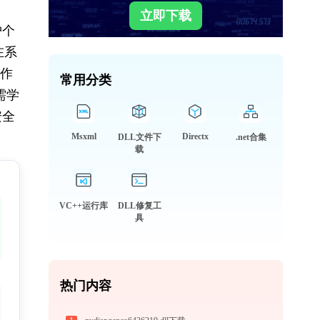
立即下载
护个
在系
操作
常用分类
需学
安全
Msxml
Directx
DLL文件下
.net合集
载
VC++运行库
DLL修复工
具
热门内容