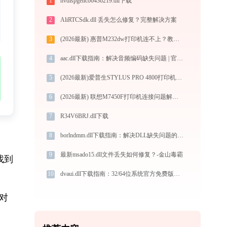
1
nvdispgenco6436219.dll下载
2
AliRTCSdk.dll 丢失怎么修复？完整解决方案
3
(2026最新) 惠普M232dw打印机连不上？教你解决方法 -金山毒霸
4
aac.dll下载指南：解决音频编码缺失问题 | 官方免费32/64位版本
5
(2026最新)爱普生STYLUS PRO 4800打印机驱动下载与安装教程：新手也能轻松搞定
6
(2026最新) 联想M7450F打印机连接问题解决方法 - 金山毒霸
7
R34V6BRJ.dll下载
8
borlndmm.dll下载指南：解决DLL缺失问题的完整方案
9
最新msado15.dll文件丢失如何修复？-金山毒霸
找到
10
dvaui.dll下载指南：32/64位系统官方免费版DLL文件修复教程
对