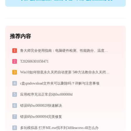
推荐内容
1
鲁大师完全使用指南：电脑硬件检测、性能跑分、温度监控与系统优化一站式攻略
2
T202606301058471
3
Win10如何彻底永久关闭自动更新 5种方法教你永久关闭win10自动更新
4
c盘qmdownload文件夹可以删除吗？详解与注意事项
5
应用程序无法正常启动0xc000000d
6
错误码0xc0000020快速解决
7
错误码0xc0000094完美修复
8
多玩模拟器 打开ME.exe找不到3dfileaccess.dll怎么办