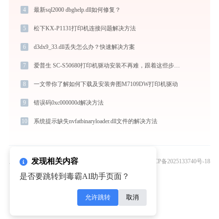
4
最新sql2000 dbghelp.dll如何修复？
5
松下KX-P1131打印机连接问题解决方法
6
d3dx9_33.dll丢失怎么办？快速解决方案
7
爱普生 SC-S50680打印机驱动安装不再难，跟着这些步骤一学就会
8
一文带你了解如何下载及安装奔图M7109DW打印机驱动
9
错误码0xc000000d解决方法
10
系统提示缺失nvfatbinaryloader.dll文件的解决方法
发现相关内容
版权所有© 2010 - 2026 北京灵豹智能科技有限公司
京ICP备2025133740号-18
关注“金山毒霸”微信公众号
是否要跳转到毒霸AI助手页面？
允许跳转
取消