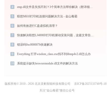
4
emp.dll文件丢失找不到？3个简单方法帮你解决（附详细步骤）
5
联想M610打印机连接问题解决方法 - 金山毒霸
6
如何有效进行C盘虚拟机清理？
7
快速解决联想LJ4000D打印机驱动安装问题，这篇文章告诉你方法
8
错误码0xc000007b快速解决
9
Everything 打开wisdom_class.exe找不到libmp4v2.dll怎么办
10
系统提示缺失browsermodule.dll文件的解决方法
版权所有© 2010 - 2026 北京灵豹智能科技有限公司
京ICP备2025133740号-18
关注“金山毒霸”微信公众号