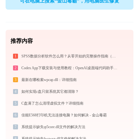
可在电脑上搜索“金山毒霸”，用电脑医生修复
推荐内容
1
SPSS数据分析软件怎么用？从零开始的完整操作指南（附实战案例）
2
Codex App下载安装与使用教程：OpenAI桌面端代码助手从入门到高效协作
3
最新在哪检索wpcap.dll：详细指南
4
如何实现c盘只留系统其它都清除？
5
C盘满了怎么清理虚拟文件？详细指南
6
佳能E568打印机无法连接电脑？如何解决 - 金山毒霸
7
系统提示缺失qt5core.dll文件的解决方法
8
系统提示缺失fwcwsp.dll文件的解决方法