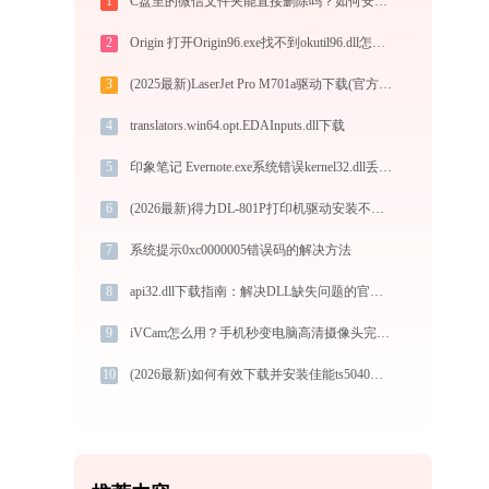
1
C盘里的微信文件夹能直接删除吗？如何安全处理？
2
Origin 打开Origin96.exe找不到okutil96.dll怎么办
3
(2025最新)LaserJet Pro M701a驱动下载(官方)-支持Win10/Win11
4
translators.win64.opt.EDAInputs.dll下载
5
印象笔记 Evernote.exe系统错误kernel32.dll丢失如何解决
6
(2026最新)得力DL-801P打印机驱动安装不再难，跟着这些步骤一学就会
7
系统提示0xc0000005错误码的解决方法
8
api32.dll下载指南：解决DLL缺失问题的官方免费方案（32/64位系统适用）
9
iVCam怎么用？手机秒变电脑高清摄像头完整教程（支持WiFi/USB双模式）
10
(2026最新)如何有效下载并安装佳能ts5040打印机驱动？全方位指导手册