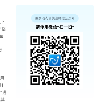
更多动态请关注微信公众号
以下
请使用微信“扫一扫”
“临
面
动
应用
删
”进
到其