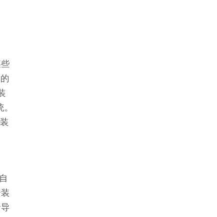
某些
装的
装
统。
重装
自
安装
溃导