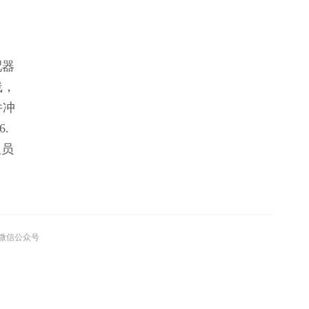
配器
线，
件冲
. 
人员
”微信公众号