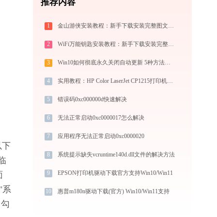
推荐内容
1
金山游侠安装教程：新手下载安装完整图文步骤
2
WiFi万能钥匙安装教程：新手下载安装完整图文步骤
3
Win10如何彻底永久关闭自动更新 5种方法教你永久关闭win10自动更新
4
实用教程：HP Color LaserJet CP1215打印机驱动的下载与安装技巧
5
错误码0xc000000d快速解决
6
无法正常启动0xc0000017怎么解决
7
应用程序无法正常启动0xc0000020
以下
8
系统提示缺失vcruntime140d.dll文件的解决方法
临
9
EPSON打印机驱动下载官方支持Win10/Win11
面
"系
10
惠普m180n驱动下载(官方) Win10/Win11支持
，勾