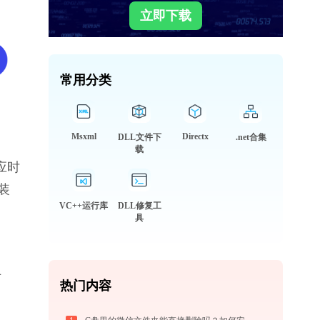
立即下载
常用分类
Msxml
Directx
DLL文件下
.net合集
载
应时
装
VC++运行库
DLL修复工
具
专
热门内容