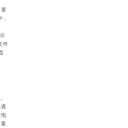
。要
中，
。
提示
的文件
盘
题。
保通
查电
，重