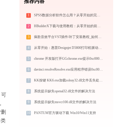
推荐内容
1
SPSS数据分析软件怎么用？从零开始的完整操作指南（附实战案例）
2
HBuilderX下载与使用教程：从零开始的前端开发指南
3
疯歌音效平台VST插件/补丁安装教程_如何加载插件效果包
4
从零开始：惠普Designjet D5800打印机驱动的下载及安装流程
5
chrome 开发版打开GGchrome.exe提示0xc0000017错误码怎么办
6
davinci resolveResolve.exe应用程序错误0xc0000005解决方法
7
KK按键 KK6.exe加载ssleay32.dll文件丢失处理办法
8
系统提示缺失openal32.dll文件的解决方法
，可
9
系统提示缺失msvcr100.dll文件的解决方法
，
“删
10
PANTUM官方驱动下载 Win10/Win11支持
件类