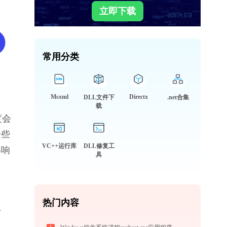
立即下载
常用分类
Msxml
Directx
DLL文件下
.net合集
载
度会
一些
VC++运行库
DLL修复工
影响
具
热门内容
专