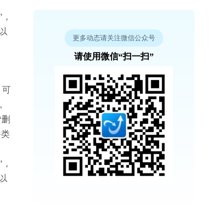
”，
以
更多动态请关注微信公众号
请使用微信“扫一扫”
，可
，
“删
件类
”，
以