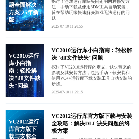
探讨了游戏运行库缺失问题的两种修复方
题全面解决
法：手动下载及使用3DM工具自动安装，
方案-25年新
旨在帮助玩家快速解决游戏无法运行的问
题
版
2025-07-10 11:28:55
VC2010运行库小白指南：轻松解
VC2010运行
决"dll文件缺失"问题
库小白指
探讨了VC2010运行库的定义、缺失带来的
南：轻松解
影响及其安装方法，包括手动下载安装和
决"dll文件缺
使用VC++运行库下载安装工具自动安装的
步骤。
失"问题
2025-07-10 11:29:15
VC2012运行库官方版下载与安装
VC2012运行
全攻略：解决DLL缺失问题的终
库官方版下
极方案
载与安装全