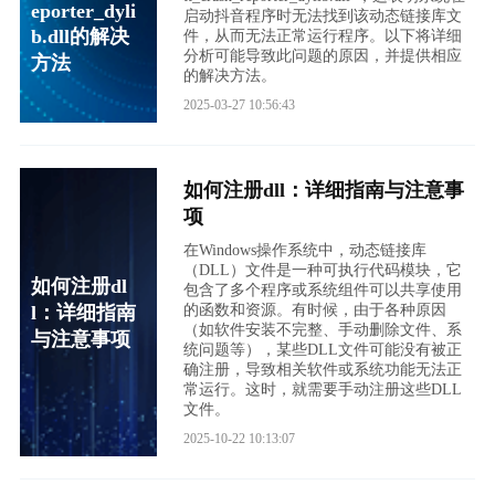
eporter_dyli
启动抖音程序时无法找到该动态链接库文
b.dll的解决
件，从而无法正常运行程序。以下将详细
分析可能导致此问题的原因，并提供相应
方法
的解决方法。
2025-03-27 10:56:43
如何注册dll：详细指南与注意事
项
在Windows操作系统中，动态链接库
（DLL）文件是一种可执行代码模块，它
如何注册dl
包含了多个程序或系统组件可以共享使用
l：详细指南
的函数和资源。有时候，由于各种原因
（如软件安装不完整、手动删除文件、系
与注意事项
统问题等），某些DLL文件可能没有被正
确注册，导致相关软件或系统功能无法正
常运行。这时，就需要手动注册这些DLL
文件。
2025-10-22 10:13:07