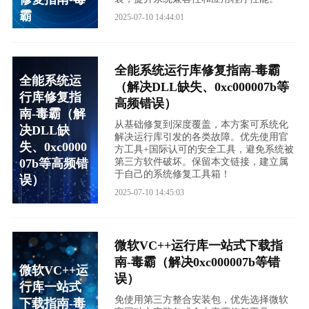
霸
2025-07-10 14:44:01
全能系统运行库修复指南-毒霸
全能系统运
（解决DLL缺失、0xc000007b等
行库修复指
高频错误）
南-毒霸（解
从基础修复到深度覆盖，本方案可系统化
决DLL缺
解决运行库引发的各类故障。优先使用官
失、0xc0000
方工具+国际认可的安全工具，避免系统被
07b等高频错
第三方软件破坏。保留本文链接，建立属
于自己的系统修复工具箱！
误）
2025-07-10 14:45:03
微软VC++运行库一站式下载指
南-毒霸（解决0xc000007b等错
微软VC++运
误）
行库一站式
免使用第三方整合安装包，优先选择微软
下载指南-毒