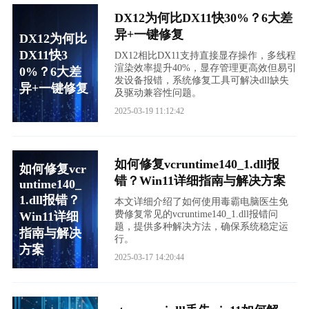
DX12为何比DX11快30%？6大差
异+一键修复
DX12为何比
DX11快3
DX12相比DX11支持直接显存操作，多线程
渲染效率提升40%，显存管理更高效但易引
0%？6大差
发设备报错，系统修复工具可解决dll缺失
异+一键修复
及驱动兼容性问题。
2025-03-19 11:12:42
如何修复vcruntime140_1.dll报
如何修复vcr
错？Win11详细指南与解决方案
untime140_
1.dll报错？
本文详细介绍了如何使用毒霸电脑医生免
费修复常见的vcruntime140_1.dll报错问
Win11详细
题，提供多种解决方法，确保系统稳定运
指南与解决
行。
方案
2025-03-17 14:20:44