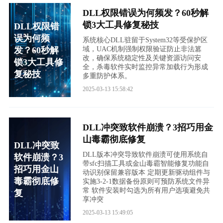
DLL权限错误为何频发？60秒解
锁3大工具修复秘技
DLL权限错
误为何频
系统核心DLL驻留于System32等受保护区
发？60秒解
域，UAC机制强制权限验证防止非法篡
改，确保系统稳定性及关键资源访问安
锁3大工具修
全，杀毒软件实时监控异常加载行为形成
复秘技
多重防护体系。
2025-03-13 15:58:42
DLL冲突致软件崩溃？3招巧用金
山毒霸彻底修复
DLL冲突致
DLL版本冲突导致软件崩溃可使用系统自
软件崩溃？3
带sfc扫描工具或金山毒霸智能修复功能自
招巧用金山
动识别保留兼容版本 定期更新驱动组件与
毒霸彻底修
实施3-2-1数据备份原则可预防系统文件异
常 软件安装时勾选为所有用户选项避免共
复
享冲突
2025-03-13 15:49:05