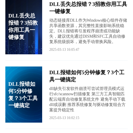
DLL丢失总报错？3招教你用工具
一键修复
DLL丢失总
动态链接库DLL作为Windows核心组件存储
报错？3招教
共享函数资源，其完整性直接影响系统稳
你用工具一
定。DLL报错将引发程序崩溃或功能缺
键修复
失，建议优先通过DISM和SFC工具自动修
复系统级损坏，避免手动替换风险。
2025-03-13 16:05:47
DLL报错如何5分钟修复？3个工
具一键搞定
DLL报错如
dll缺失引发软件崩溃可尝试管理员模式运
何5分钟修
行sfc/scannow扫描修复 第三方工具智能匹
复？3个工具
配云端库自动修复系统文件 避免手动下载
一键搞定
dll或误删 推荐系统修复与驱动修复组合方
案提升稳定性
2025-03-13 16:02:15