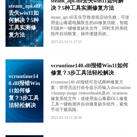
steam_api.dll丢失win11如何解
steam_api.dll
决？5种工具实测修复方法
丢失win11如
steam_api.dll丢失导致游戏启动失败，可使
何解决？5种
用金山毒霸电脑医生的dll修复功能，智能
工具实测修
扫描并一键修复缺失文件，同时支持系统
组件自动恢复，操作便捷高效。
复方法
2025-03-14 11:37:55
vcruntime140.dll报错Win11如何
修复？3步工具法轻松解决
vcruntime14
vcruntime140.dll报错可尝试两种修复方
0.dll报错Win
案：管理员运行命令提示符输入dism/online
11如何修
/cleanup-image /restorehealth及sfc /scannow
复？3步工具
修复系统文件；或使用金山毒霸DLL修复
工具一键检测并自动修复缺失组件，避免
法轻松解决
手动下载风险。
2025-03-14 11:20:30