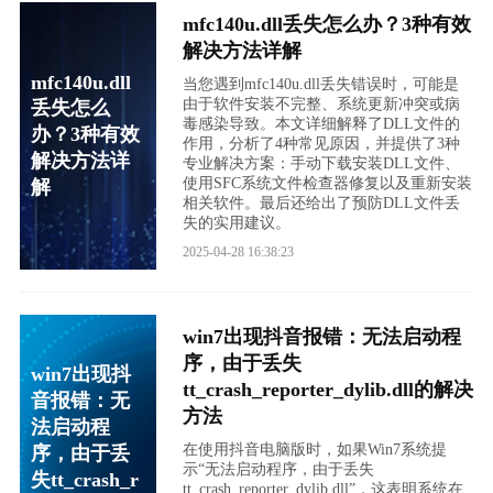
mfc140u.dll丢失怎么办？3种有效
解决方法详解
mfc140u.dll
当您遇到mfc140u.dll丢失错误时，可能是
由于软件安装不完整、系统更新冲突或病
丢失怎么
毒感染导致。本文详细解释了DLL文件的
办？3种有效
作用，分析了4种常见原因，并提供了3种
解决方法详
专业解决方案：手动下载安装DLL文件、
使用SFC系统文件检查器修复以及重新安装
解
相关软件。最后还给出了预防DLL文件丢
失的实用建议。
2025-04-28 16:38:23
win7出现抖音报错：无法启动程
序，由于丢失
win7出现抖
tt_crash_reporter_dylib.dll的解决
音报错：无
方法
法启动程
在使用抖音电脑版时，如果Win7系统提
序，由于丢
示“无法启动程序，由于丢失
失tt_crash_r
tt_crash_reporter_dylib.dll”，这表明系统在