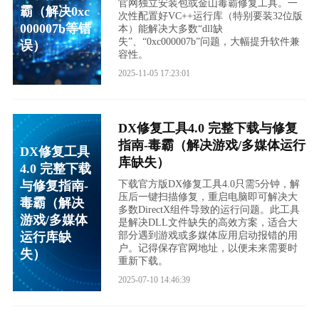
官网独立安装包或金山毒霸修复工具。一
霸（解决0xc
次性配置好VC++运行库（特别要装32位版
000007b等错
本）能解决大多数“dll缺
失”、“0xc000007b”问题，大幅提升软件兼
误）
容性。
2025-11-05 17:23:01
DX修复工具4.0 完整下载与修复
指南-毒霸（解决游戏/多媒体运行
DX修复工具
库缺失）
4.0 完整下载
与修复指南-
下载官方版DX修复工具4.0只需5分钟，解
压后一键扫描修复，重启电脑即可解决大
毒霸（解决
多数DirectX组件导致的运行问题。此工具
游戏/多媒体
是解决DLL文件缺失的高效方案，适合大
运行库缺
部分遇到游戏或多媒体应用启动报错的用
户。记得保存官网地址，以便未来需要时
失）
重新下载。
2025-07-10 14:46:39