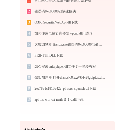
1
Win2008清理C盘空间的有效方法解析
2
错误码0xc0000022快速解决
3
O365.Security.WebApi.dll下载
4
如何使用电脑管家修复wpcap.dll问题？
5
火狐浏览器 firefox.exe错误码0xc0000043处理办法
6
PRINTUI.DLL下载
7
怎么安装unityplayer.dll文件？一步步教程
。
8
饿饭加速器 打开efancc7.0.exe找不到gdiplus.dll怎么办
9
2ee7891c181b942e_pl_rsrc_spanish.dll下载
10
api-ms-win-crt-math-l1-1-0.dll下载