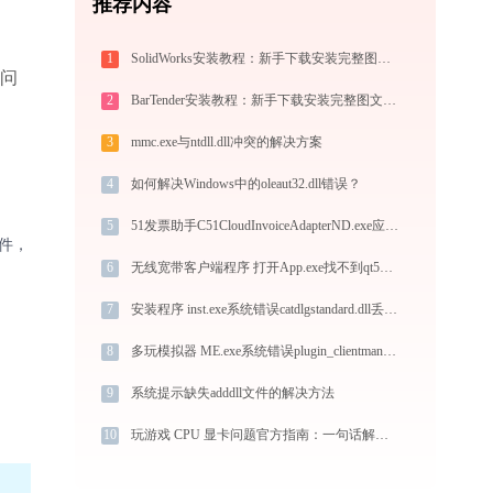
推荐内容
1
SolidWorks安装教程：新手下载安装完整图文指南
的问
2
BarTender安装教程：新手下载安装完整图文步骤
3
mmc.exe与ntdll.dll冲突的解决方案
4
如何解决Windows中的oleaut32.dll错误？
5
51发票助手C51CloudInvoiceAdapterND.exe应用程序错误0xc0000017解决方法
件，
6
无线宽带客户端程序 打开App.exe找不到qt5quickwidgets_ad_5_12.dll怎么办
7
安装程序 inst.exe系统错误catdlgstandard.dll丢失如何解决
8
多玩模拟器 ME.exe系统错误plugin_clientmanager.dll丢失如何解决
9
系统提示缺失adddll文件的解决方法
10
玩游戏 CPU 显卡问题官方指南：一句话解决占用率高、正常范围及监控教程 - 兼容 Win10/11