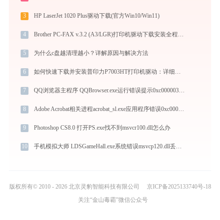
3
HP LaserJet 1020 Plus驱动下载(官方Win10/Win11)
4
Brother PC-FAX v.3.2 (A3/LGR)打印机驱动下载安装全程指导，轻松解决打印问题
5
为什么c盘越清理越小？详解原因与解决方法
6
如何快速下载并安装普印力P7003HT打印机驱动：详细步骤解析
7
QQ浏览器主程序 QQBrowser.exe运行错误提示0xc000003a的解决办法
8
Adobe Acrobat相关进程acrobat_sl.exe应用程序错误0xc000007b解决方法
9
Photoshop CS8.0 打开PS.exe找不到msvcr100.dll怎么办
10
手机模拟大师 LDSGameHall.exe系统错误msvcp120.dll丢失如何解决
版权所有© 2010 - 2026 北京灵豹智能科技有限公司
京ICP备2025133740号-18
关注“金山毒霸”微信公众号