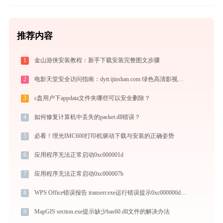
推荐内容
1
金山游侠安装教程：新手下载安装完整图文步骤
2
电影天堂安全访问指南：dytt.ijinshan.com 绿色高清影视资源获取秘籍
3
c盘用户下appdata文件夹哪些可以安全删除？
4
如何修复计算机中丢失的packet.dll错误？
5
必看！理光IMC600打印机驱动下载与安装的正确姿势
6
应用程序无法正常启动0xc000001d
7
应用程序无法正常启动0xc000007b
8
WPS Office错误报告 transerr.exe运行错误提示0xc000000d的解决办法
9
MapGIS section.exe提示缺少bas60.dll文件的解决办法