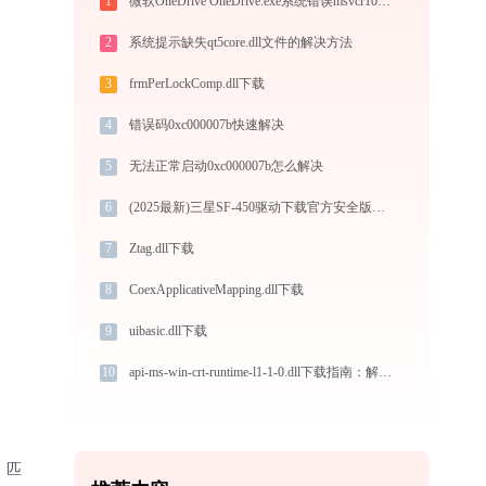
1
微软OneDrive OneDrive.exe系统错误msvcr100.dll丢失如何解决
2
系统提示缺失qt5core.dll文件的解决方法
3
frmPerLockComp.dll下载
4
错误码0xc000007b快速解决
5
无法正常启动0xc000007b怎么解决
6
(2025最新)三星SF-450驱动下载官方安全版，兼容Win10/Win11
7
Ztag.dll下载
8
CoexApplicativeMapping.dll下载
9
uibasic.dll下载
10
api-ms-win-crt-runtime-l1-1-0.dll下载指南：解决DLL缺失问题的完整方案
、匹