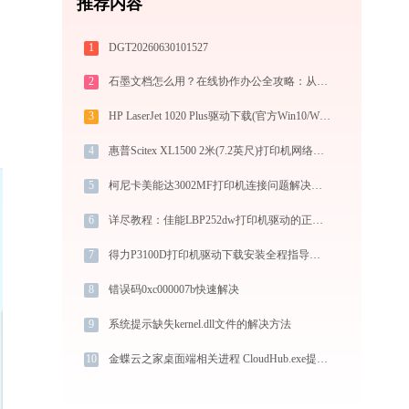
推荐内容
1
DGT20260630101527
2
石墨文档怎么用？在线协作办公全攻略：从注册到团队高效协同
3
HP LaserJet 1020 Plus驱动下载(官方Win10/Win11)
4
惠普Scitex XL1500 2米(7.2英尺)打印机网络连接问题解决方法-金山毒霸
5
柯尼卡美能达3002MF打印机连接问题解决方法 - 金山毒霸
6
详尽教程：佳能LBP252dw打印机驱动的正确下载与安装方式
7
得力P3100D打印机驱动下载安装全程指导，轻松解决打印问题
8
错误码0xc000007b快速解决
9
系统提示缺失kernel.dll文件的解决方法
10
金蝶云之家桌面端相关进程 CloudHub.exe提示缺少loggermanager.dll文件的解决办法