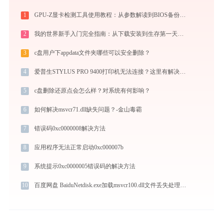
1
GPU-Z显卡检测工具使用教程：从参数解读到BIOS备份，一站式掌握显卡信息
2
我的世界新手入门完全指南：从下载安装到生存第一天，一篇讲透
3
c盘用户下appdata文件夹哪些可以安全删除？
4
爱普生STYLUS PRO 9400打印机无法连接？这里有解决方案 -金山毒霸
5
c盘删除还原点会怎么样？对系统有何影响？
6
如何解决msvcr71.dll缺失问题？-金山毒霸
7
错误码0xc0000008解决方法
8
应用程序无法正常启动0xc000007b
9
系统提示0xc0000005错误码的解决方法
10
百度网盘 BaiduNetdisk.exe加载msvcr100.dll文件丢失处理办法