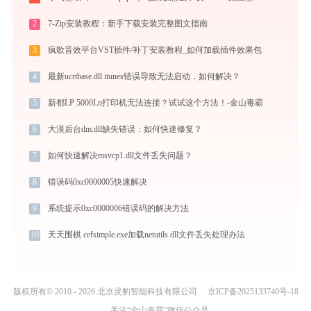
2
7-Zip安装教程：新手下载安装完整图文指南
3
疯歌音效平台VST插件/补丁安装教程_如何加载插件效果包
4
最新ucrtbase.dll itunes错误导致无法启动，如何解决？
5
新都LP 5000Ln打印机无法连接？试试这个方法！-金山毒霸
6
大漠后台dm.dll缺失错误：如何快速修复？
7
如何快速解决msvcp1.dll文件丢失问题？
8
错误码0xc0000005快速解决
9
系统提示0xc0000006错误码的解决方法
10
天天围棋 cefsimple.exe加载netutils.dll文件丢失处理办法
版权所有© 2010 - 2026 北京灵豹智能科技有限公司
京ICP备2025133740号-18
关注“金山毒霸”微信公众号