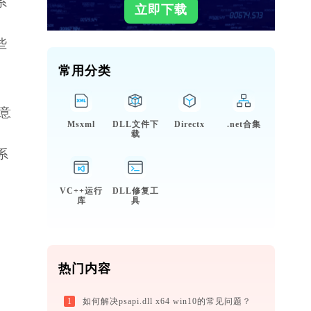
系
立即下载
些
常用分类
意
Msxml
DLL文件下
Directx
.net合集
载
系
VC++运行
DLL修复工
库
具
热门内容
1
如何解决psapi.dll x64 win10的常见问题？