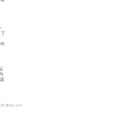
一
供了
文件
了运
内
此该
毒霸”微信公众号