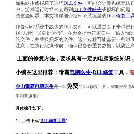
如果缺少或损坏了这些
DLL文件
，可能会导致系统无法正
中，游戏运行时经常会遇到
DLL文件缺失
或损坏的问题
决这些问题，本文将详细介绍win7系统游戏
DLL修复工
修复win7系统中缺少的DLL文件，可以通过以下步骤进
择“以管理员身份运行”。在命令提示符窗口中，输入“sfc
统文件，并替换损坏的文件。这一过程可能需要一些时
注意，在执行此操作前，确保已备份重要数据，以防止
上面的修复方法，要求具有一定的电脑系统知识
小编在这里推荐：毒霸
电脑医生
-
DLL修复
工具，
免费
一款
的DLL修复工具，智能检测电
金山毒霸电脑医生
是
手和普通用户。
具体操作如下：
1、点击下载“
”；
DLL修复工具