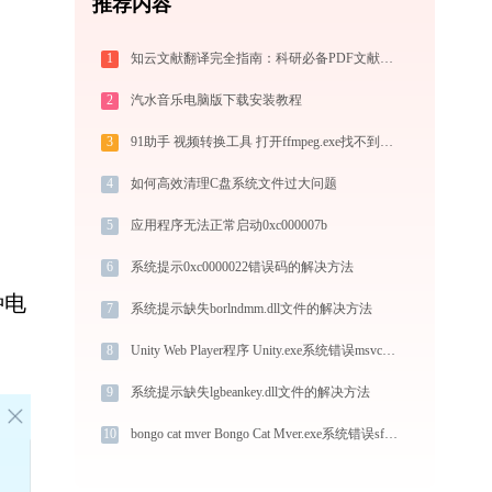
推荐内容
1
知云文献翻译完全指南：科研必备PDF文献翻译与双语对照阅读效率工具（2026最新）
2
汽水音乐电脑版下载安装教程
3
91助手 视频转换工具 打开ffmpeg.exe找不到avdevice-58.dll怎么办
4
如何高效清理C盘系统文件过大问题
5
应用程序无法正常启动0xc000007b
6
系统提示0xc0000022错误码的解决方法
种电
7
系统提示缺失borlndmm.dll文件的解决方法
8
Unity Web Player程序 Unity.exe系统错误msvcr120.dll丢失如何解决
9
系统提示缺失lgbeankey.dll文件的解决方法
10
bongo cat mver Bongo Cat Mver.exe系统错误sfml-graphics-2.dll丢失如何解决