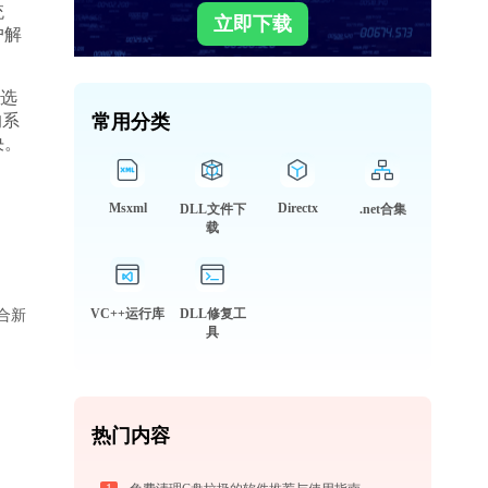
统
立即下载
户解
并选
的系
常用分类
决。
Msxml
Directx
DLL文件下
.net合集
载
适合新
VC++运行库
DLL修复工
具
热门内容