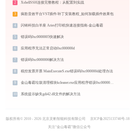
2
XshellSSH连接完整教程：从配置到实战
3
疯歌音效平台VST插件/补丁安装教程_如何加载插件效果包
4
闪铸科技白羊座 Aries打印机快速连接指南-金山毒霸
5
错误码0xc0000005快速解决
6
应用程序无法正常启动0xc000000d
7
错误码0xc0000006解决方法
8
税控发票开票 MainExecuteS.exe错误码0xc000000d处理办法
9
金山毒霸垃圾清理模块kcleaner.exe应用程序错误0xc0000017解决方法
10
系统提示缺失gdi42.dll文件的解决方法
版权所有© 2010 - 2026 北京灵豹智能科技有限公司
京ICP备2025133740号-18
关注“金山毒霸”微信公众号