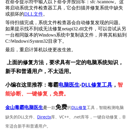
在命令提示符中输入以下命令并按回车：
sfc /scannow
。这
将启动系统文件检查器工具，它会扫描并修复系统中缺失
或损坏的
DLL文件
。
等待扫描完成，系统文件检查器会自动修复发现的问题。
如果提示找不到或无法修复netapi32.dll文件，可以尝试从另
一台相同版本的Windows系统中复制该文件，并将其粘贴到
C:\Windows\System32
目录下。
最后，重启计算机以使更改生效。
上面的修复方法，要求具有一定的电脑系统知识，
新手和普通用户，不太适用。
小编在这里推荐：毒霸
电脑医生
-
DLL修复工具
，
智
能诊断、一键修复，免费。
免费
一款
的
DLL修复
工具，智能检测电脑
金山毒霸电脑医生
是
缺失的DLL文件、
Directx
库、VC++、.net库等，一键自动修复，非
常适合新手和普通用户。