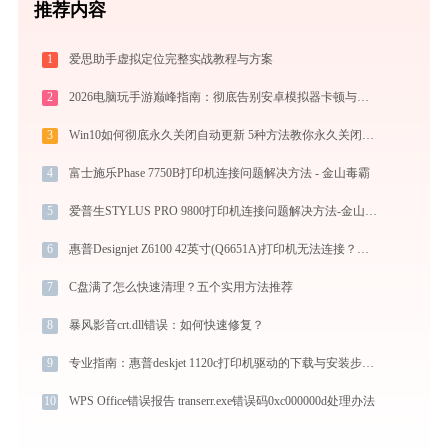
推荐内容
1
爱思助手虚拟定位完整实战教程与方案
2
2026电脑玩手游巅峰指南：彻底告别安卓模拟器卡顿与捆绑，体验官方原生多端互通
3
Win10如何彻底永久关闭自动更新 5种方法教你永久关闭win10自动更新
4
富士施乐Phase 7750B打印机连接问题解决方法 - 金山毒霸
5
爱普生STYLUS PRO 9800打印机连接问题解决方法-金山毒霸
6
惠普Designjet Z6100 42英寸(Q6651A)打印机无法连接？解决办法 -金山毒霸
7
C盘满了怎么快速清理？五个实用方法推荐
8
暴风影音crt.dll错误：如何快速修复？
9
专业指南：惠普deskjet 1120c打印机驱动的下载与安装步骤详解
10
WPS Office错误报告 transerr.exe错误码0xc000000d处理办法