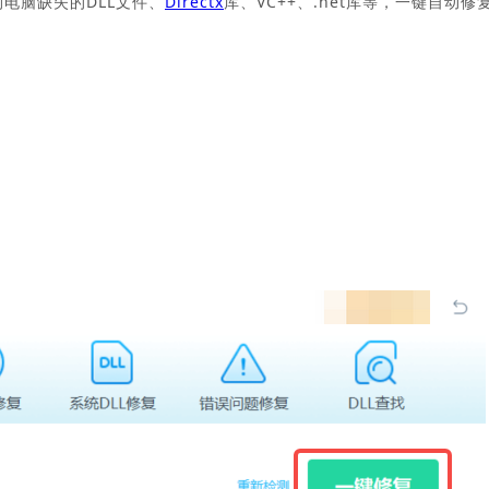
测电脑缺失的DLL文件、
Directx
库、VC++、.net库等，一键自动修