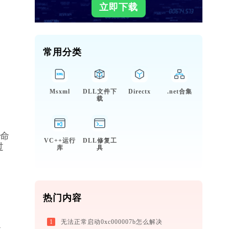
立即下载
常用分类
Msxml
DLL文件下
Directx
.net合集
载
入命
VC++运行
DLL修复工
过
库
具
热门内容
1
无法正常启动0xc000007b怎么解决