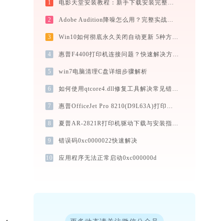
1
电影天堂安装教程：新手下载安装完整图文步骤
2
Adobe Audition降噪怎么用？完整实战教程（从入门到异常排查）
3
Win10如何彻底永久关闭自动更新 5种方法教你永久关闭win10自动更新
4
惠普F4400打印机连接问题？快速解决方法 -金山毒霸
5
win7电脑清理C盘详细步骤解析
6
如何使用qtcore4.dll修复工具解决常见错误？
7
惠普OfficeJet Pro 8210(D9L63A)打印机驱动下载与安装教程：新手也能轻松搞定
8
夏普AR-2821R打印机驱动下载与安装指南：一步步教您操作
9
错误码0xc0000022快速解决
10
应用程序无法正常启动0xc000000d