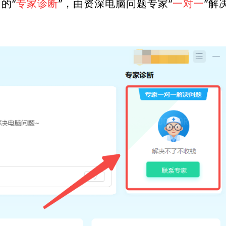
的“
专家诊断
”，由资深电脑问题专家“
一对一
”解