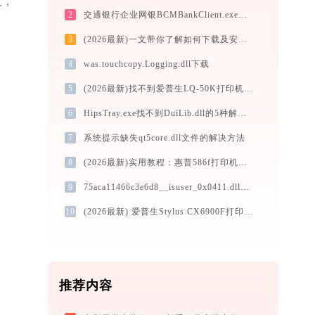
复，
2
交通银行企业网银BCMBankClient.exe应用程序错误0xc000009a解决方法
3
(2026最新)一文带你了解如何下载及安装Canon MG2500 series Printer打印机驱动
4
was.touchcopy.Logging.dll下载
5
(2026最新)找不到爱普生LQ-50K打印机驱动？这篇全面下载安装指南帮到你
6
HipsTray.exe找不到DuiLib.dll的5种解决方法 | 专业修复指南
7
系统提示缺失qt5core.dll文件的解决方法
8
(2026最新)实用教程：惠普586f打印机驱动的下载与安装技巧
9
75aca11466c3e6d8__isuser_0x0411.dll下载
10
(2026最新) 爱普生Stylus CX6900F打印机连接问题解决方案 - 金山毒霸
推荐内容