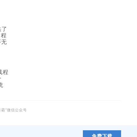
提供了
用程
序无
线程
个
统
毒霸”微信公众号
免费下载