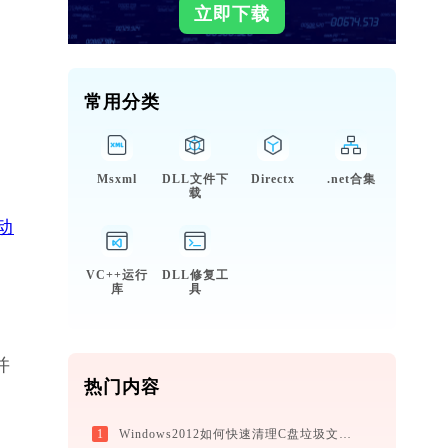
立即下载
常用分类
Msxml
DLL文件下
Directx
.net合集
载
动
VC++运行
DLL修复工
库
具
并
热门内容
1
Windows2012如何快速清理C盘垃圾文件？