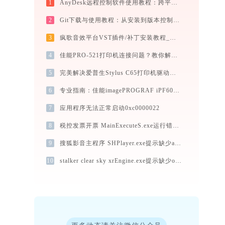
1
AnyDesk远程控制软件使用教程：跨平台高速远程桌面连接完全指南
2
Git下载与使用教程：从安装到版本控制的完整指南
3
疯歌音效平台VST插件/补丁安装教程_如何加载插件效果包
4
佳能PRO-521打印机连接问题？教你解决方法 -金山毒霸
5
完美解决爱普生Stylus C65打印机驱动安装困扰，全面下载安装教程
6
专业指南：佳能imagePROGRAF iPF600打印机驱动的下载与安装步骤详解
7
应用程序无法正常启动0xc0000022
8
税控发票开票 MainExecuteS.exe运行错误提示0xc000000d的解决办法
9
搜狐影音主程序 SHPlayer.exe提示缺少avformat-59.dll文件的解决办法
10
stalker clear sky xrEngine.exe提示缺少openal32.dll文件的解决办法