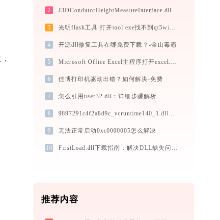
2
J3DCondutorHeightMeasureInterface.dll下载
3
光明flash工具 打开tool.exe找不到qt5widgets.dll怎么办
4
开源dll修复工具在哪免费下载？-金山毒霸
复，
5
Microsoft Office Excel主程序打开excel.exe提示0xc0000022错误码怎么办
6
佳博打印机驱动出错？如何解决-免费
7
怎么引用user32.dll：详细步骤解析
8
9897291c4f2a8d9c_vcruntime140_1.dll下载
9
无法正常启动0xc0000005怎么解决
10
FirstLoad.dll下载指南：解决DLL缺失问题的完整方案（32/64位官方免费版）
推荐内容