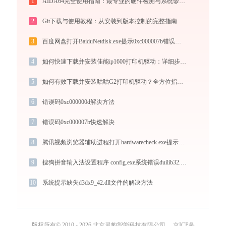
1
AIDA64完全使用指南：最专业的硬件检测与系统诊断工具从入门到精通（2026最新）
2
Git下载与使用教程：从安装到版本控制的完整指南
3
百度网盘打开BaiduNetdisk.exe提示0xc000007b错误码怎么办
4
如何快速下载并安装佳能ip1600打印机驱动：详细步骤解析
5
如何有效下载并安装咕咕G2打印机驱动？全方位指导手册
6
错误码0xc000000d解决方法
7
错误码0xc000007b快速解决
8
腾讯视频浏览器辅助进程打开hardwarecheck.exe提示0xc0000043错误码怎么办
9
搜狗拼音输入法设置程序 config.exe系统错误duilib32.dll丢失如何解决
10
系统提示缺失d3dx9_42.dll文件的解决方法
版权所有© 2010 - 2026 北京灵豹智能科技有限公司
京ICP备