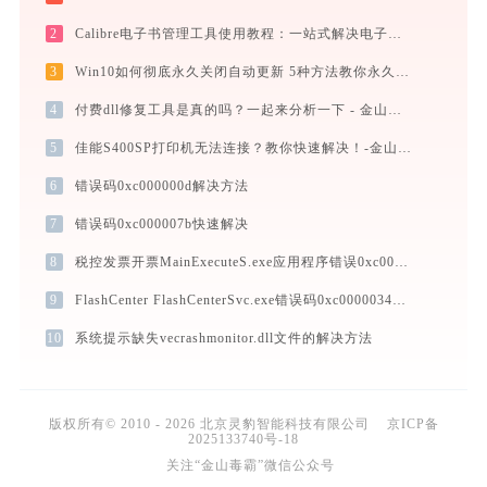
2
Calibre电子书管理工具使用教程：一站式解决电子书格式转换、元数据管理与设备同步
3
Win10如何彻底永久关闭自动更新 5种方法教你永久关闭win10自动更新
4
付费dll修复工具是真的吗？一起来分析一下 - 金山毒霸
5
佳能S400SP打印机无法连接？教你快速解决！-金山毒霸
6
错误码0xc000000d解决方法
7
错误码0xc000007b快速解决
8
税控发票开票MainExecuteS.exe应用程序错误0xc000000d解决方法
9
FlashCenter FlashCenterSvc.exe错误码0xc0000034处理办法
10
系统提示缺失vecrashmonitor.dll文件的解决方法
版权所有© 2010 - 2026 北京灵豹智能科技有限公司
京ICP备
2025133740号-18
关注“金山毒霸”微信公众号