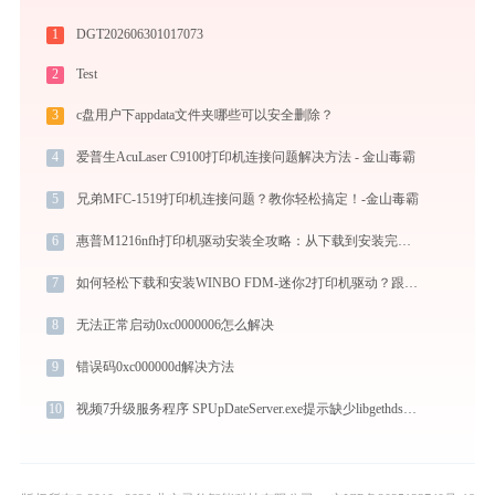
1
DGT202606301017073
2
Test
3
c盘用户下appdata文件夹哪些可以安全删除？
4
爱普生AcuLaser C9100打印机连接问题解决方法 - 金山毒霸
5
兄弟MFC-1519打印机连接问题？教你轻松搞定！-金山毒霸
6
惠普M1216nfh打印机驱动安装全攻略：从下载到安装完全教程
7
如何轻松下载和安装WINBO FDM-迷你2打印机驱动？跟着这篇指南走
8
无法正常启动0xc0000006怎么解决
9
错误码0xc000000d解决方法
10
视频7升级服务程序 SPUpDateServer.exe提示缺少libgethdsign.dll文件的解决办法