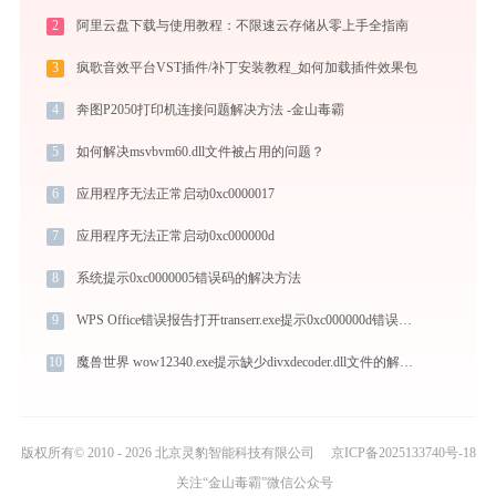
2
阿里云盘下载与使用教程：不限速云存储从零上手全指南
3
疯歌音效平台VST插件/补丁安装教程_如何加载插件效果包
4
奔图P2050打印机连接问题解决方法 -金山毒霸
5
如何解决msvbvm60.dll文件被占用的问题？
6
应用程序无法正常启动0xc0000017
7
应用程序无法正常启动0xc000000d
8
系统提示0xc0000005错误码的解决方法
9
WPS Office错误报告打开transerr.exe提示0xc000000d错误码怎么办
10
魔兽世界 wow12340.exe提示缺少divxdecoder.dll文件的解决办法
版权所有© 2010 - 2026 北京灵豹智能科技有限公司
京ICP备2025133740号-18
关注“金山毒霸”微信公众号