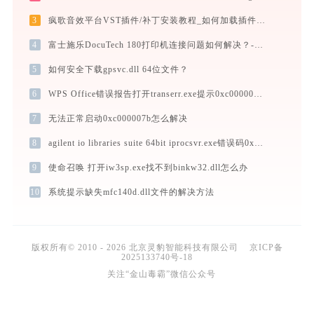
3
疯歌音效平台VST插件/补丁安装教程_如何加载插件效果包
4
富士施乐DocuTech 180打印机连接问题如何解决？-金山毒霸
5
如何安全下载gpsvc.dll 64位文件？
6
WPS Office错误报告打开transerr.exe提示0xc000000d错误码怎么办
7
无法正常启动0xc000007b怎么解决
8
agilent io libraries suite 64bit iprocsvr.exe错误码0xc0000022处理办法
9
使命召唤 打开iw3sp.exe找不到binkw32.dll怎么办
10
系统提示缺失mfc140d.dll文件的解决方法
版权所有© 2010 - 2026 北京灵豹智能科技有限公司
京ICP备
2025133740号-18
关注“金山毒霸”微信公众号