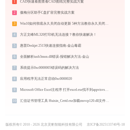
1
CAD快速看图查看CAD图纸完整实战方案
2
傲梅分区助手C盘扩容完整实战方案
3
Win10如何彻底永久关闭自动更新 5种方法教你永久关闭win10自动更新
4
方正文峰ML320打印机无法连接？教你快速解决！
5
惠普Deskjet 2515快速连接指南-金山毒霸
6
全面解析iusb3mon.dll错误-报错解决方法-金山
7
系统提示0xc0000005错误码的解决方法
8
应用程序无法正常启动0xc0000020
9
Microsoft Office Excel主程序 打开excel.exe找不到appvisvsubsystems64.dll怎么办
10
汇信证书管理工具 Huixin_Certd.exe加载msvcp120.dll文件丢失处理办法
版权所有© 2010 - 2026 北京灵豹智能科技有限公司
京ICP备2025133740号-18