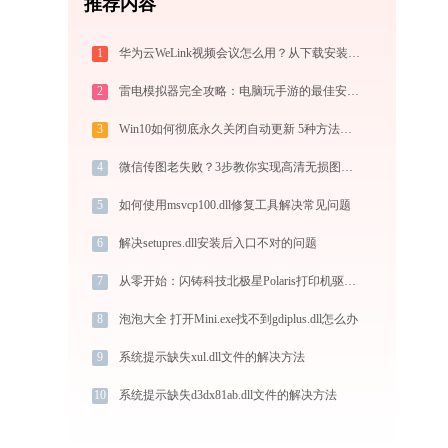
推荐内容
1
华为云WeLink视频会议怎么用？从下载安装到大型会议主持的全流程指南
2
雷电模拟器完全攻略：电脑玩手游的最佳安卓模拟器下载安装与优化配置指南
3
Win10如何彻底永久关闭自动更新 5种方法教你永久关闭win10自动更新
4
微信传图老失败？3步教你实现高清无损图片压缩
5
如何使用msvcp100.dll修复工具解决常见问题
6
解决setupres.dll安装后入口不对的问题
7
从零开始：闪铸科技北极星Polaris打印机驱动的下载及安装流程
8
泡泡大全 打开Mini.exe找不到gdiplus.dll怎么办
9
系统提示缺失xul.dll文件的解决方法
10
系统提示缺失d3dx81ab.dll文件的解决方法