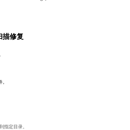
扫描修复
。
件。
覆盖到指定目录。