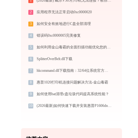
1
(2026最新) 戴尔V305打印机无法连接？教你解决方法 -金山毒霸
2
应用程序无法正常启动0xc0000020
3
如何安全有效地进行C盘全部清理
4
错误码0xc0000005完美修复
5
如何利用金山毒霸的全面扫描功能优化您的电脑性能
6
SplitterOverBelt.dll下载
7
hkcommand.dll下载指南：32/64位系统官方免费DLL文件修复方案
8
惠普1020打印机连接问题解决方法-金山毒霸
9
如何使用bat清理c盘垃圾代码提高系统性能？
10
(2026最新)如何快速下载并安装惠普P1606dn打印机驱动：详细步骤解析