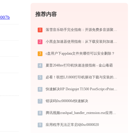
推荐内容
0007b
1
落雪音乐助手完全指南：开源免费多音源聚合音乐播放器的安装、配置与使用技巧（2026最新）
2
小黑盒加速器使用指南：从下载安装到加速外服游戏，免费版够用吗
3
c盘用户下appdata文件夹哪些可以安全删除？
4
夏普2048nv打印机快速连接指南 - 金山毒霸
5
必看！联想LJ1800打印机驱动下载与安装的正确姿势
6
快速解决HP Designjet T1500 PostScript ePrinter打印机驱动安装问题，这篇文章告诉你方法
7
错误码0xc000000d快速解决
8
腾讯视频crashpad_handler_extension.exe应用程序错误0xc000009a解决方法
9
应用程序无法正常启动0xc0000020