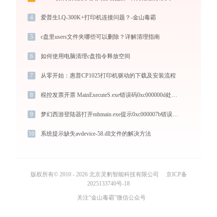
4
爱普生LQ-300K+打印机连接问题？-金山毒霸
5
c盘里users文件夹哪些可以删除？详解清理指南
6
如何使用电脑清理c盘指令释放空间
7
从零开始：惠普CP1025打印机驱动的下载及安装流程
8
税控发票开票 MainExecuteS.exe错误码0xc000000d处理办法
9
梦幻西游登陆器打开mhmain.exe提示0xc000007b错误码怎么办
10
系统提示缺失avdevice-58.dll文件的解决方法
版权所有© 2010 - 2026 北京灵豹智能科技有限公司
京ICP备
2025133740号-18
关注“金山毒霸”微信公众号