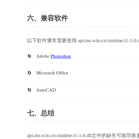
六、兼容软件
以下软件通常需要使用 api-ms-win-crt-runtime-l1-1-0
Adobe 
Photoshop
Microsoft Office
AutoCAD
七、总结
api-ms-win-crt-runtime-l1-1-0.