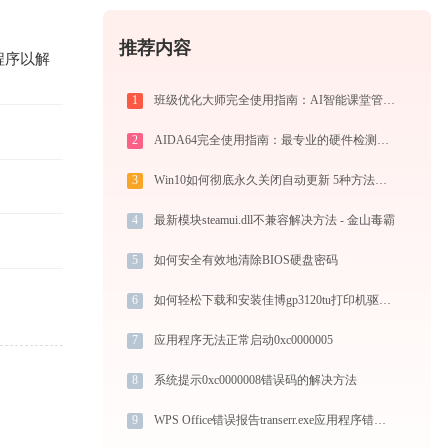
推荐内容
该程序以解
1
班级优化大师完全使用指南：AI智能课堂管理的注册、实操与效率提升全攻略（2026最新）
2
AIDA64完全使用指南：最专业的硬件检测与系统诊断工具从入门到精通（2026最新）
3
Win10如何彻底永久关闭自动更新 5种方法教你永久关闭win10自动更新
4
最新模块steamui.dll不兼容解决方法 - 金山毒霸
5
如何安全有效地清除BIOS硬盘密码
6
如何轻松下载和安装佳博gp3120tu打印机驱动？跟着这篇指南走
7
应用程序无法正常启动0xc0000005
8
系统提示0xc0000008错误码的解决方法
9
WPS Office错误报告transerr.exe应用程序错误0xc000000d解决方法