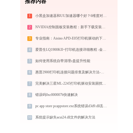
推荐内容
1
小黑盒加速器和UU加速器哪个好？6维度对比指南
2
NVIDIA控制面板安装教程：新手下载安装完整指南
3
专业指南：Aisino APD-E05打印机驱动的下载与安装步骤详解
4
爱普生LQ1900KII+打印机连接详细教程 -金山毒霸
5
如何使用系统自带清理c盘提升性能
6
惠普2900打印机连接问题排查及解决方法-金山毒霸
7
完美解决三星ML-2245打印机驱动安装困扰，全面下载安装教程
8
错误码0xc000007b快速解决
9
pc app store pcappstore.exe系统错误d3d9.dll丢失如何解决
10
系统提示缺失acui24.dll文件的解决方法