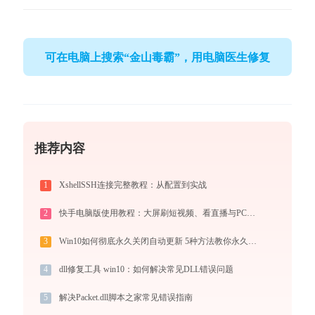
可在电脑上搜索“金山毒霸”，用电脑医生修复
推荐内容
1
XshellSSH连接完整教程：从配置到实战
2
快手电脑版使用教程：大屏刷短视频、看直播与PC直播伴侣一站式指南
3
Win10如何彻底永久关闭自动更新 5种方法教你永久关闭win10自动更新
4
dll修复工具 win10：如何解决常见DLL错误问题
5
解决Packet.dll脚本之家常见错误指南