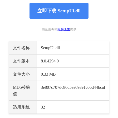
立即下载 SetupUi.dll
由金山毒霸
电脑医生
提供
文件名称
SetupUi.dll
文件版本
8.0.4294.0
文件大小
0.33 MB
MD5校验
3e807c707dc86d5ae693e1c06d44bcaf
值
适用系统
32